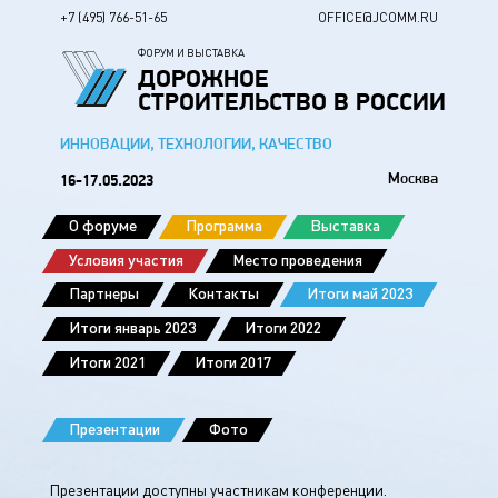
+7 (495) 766-51-65
OFFICE@JCOMM.RU
ФОРУМ И ВЫСТАВКА
ДОРОЖНОЕ
СТРОИТЕЛЬСТВО В РОССИИ
ИННОВАЦИИ, ТЕХНОЛОГИИ, КАЧЕСТВО
Москва
16-17
05.2023
О форуме
Программа
Выставка
Условия участия
Место проведения
Партнеры
Контакты
Итоги май 2023
Итоги январь 2023
Итоги 2022
Итоги 2021
Итоги 2017
Презентации
Фото
Презентации доступны участникам конференции.